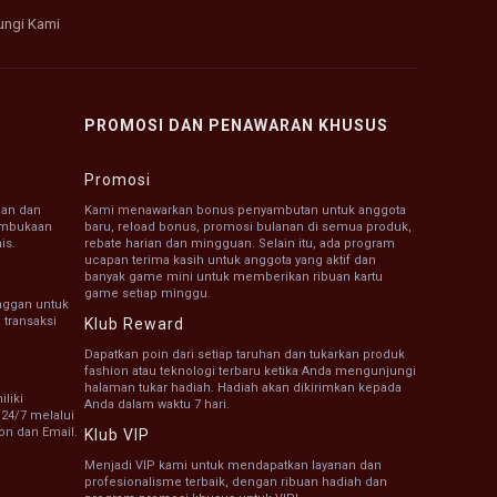
ngi Kami
PROMOSI DAN PENAWARAN KHUSUS
Promosi
han dan
Kami menawarkan bonus penyambutan untuk anggota
pembukaan
baru, reload bonus, promosi bulanan di semua produk,
is.
rebate harian dan mingguan. Selain itu, ada program
ucapan terima kasih untuk anggota yang aktif dan
banyak game mini untuk memberikan ribuan kartu
game setiap minggu.
nggan untuk
transaksi
Klub Reward
Dapatkan poin dari setiap taruhan dan tukarkan produk
fashion atau teknologi terbaru ketika Anda mengunjungi
halaman tukar hadiah. Hadiah akan dikirimkan kepada
liki
Anda dalam waktu 7 hari.
 24/7 melalui
pon dan Email.
Klub VIP
Menjadi VIP kami untuk mendapatkan layanan dan
profesionalisme terbaik, dengan ribuan hadiah dan