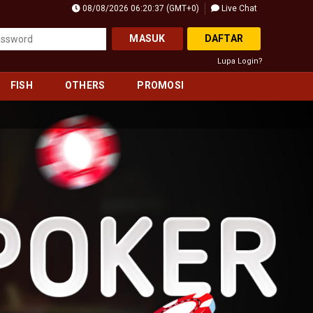
08/08/2026 06:20:38 (GMT+0)
Live Chat
MASUK
DAFTAR
Lupa Login?
FISH
OTHERS
PROMOSI
Sel